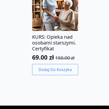
KURS: Opieka nad
osobami starszymi.
Certyfikat
69.00
zł
150.00
zł
Pierwotna
Aktualna
cena
cena
Dodaj Do Koszyka
wynosiła:
wynosi:
150.00 zł.
69.00 zł.