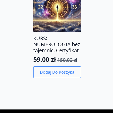
KURS:
NUMEROLOGIA bez
tajemnic. Certyfikat
59.00
zł
150.00
zł
Pierwotna
Aktualna
cena
cena
Dodaj Do Koszyka
wynosiła:
wynosi:
150.00 zł.
59.00 zł.