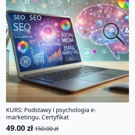
KURS: Podstawy i psychologia e-
marketingu. Certyfikat
49.00
zł
150.00
zł
Pierwotna
Aktualna