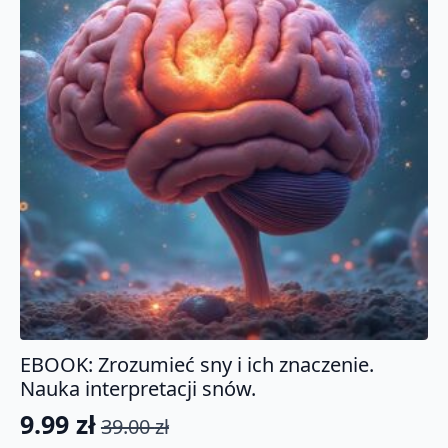
EBOOK: Zrozumieć sny i ich znaczenie.
Nauka interpretacji snów.
9.99
zł
39.00
zł
Pierwotna
Aktualna