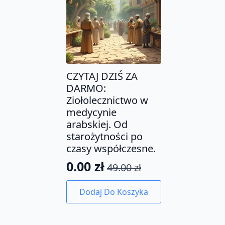
CZYTAJ DZIŚ ZA
DARMO:
Ziołolecznictwo w
medycynie
arabskiej. Od
starożytności po
czasy współczesne.
0.00
zł
49.00
zł
Pierwotna
Aktualna
cena
cena
Dodaj Do Koszyka
wynosiła:
wynosi:
49.00 zł.
0.00 zł.