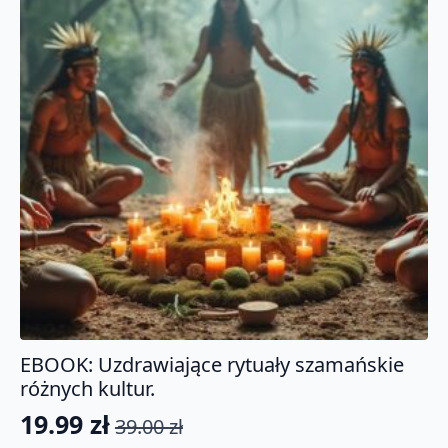
EBOOK: Uzdrawiające rytuały szamańskie
różnych kultur.
19.99
zł
39.00
zł
Pierwotna
Aktualna