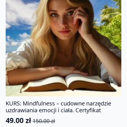
KURS: Mindfulness – cudowne narzędzie
uzdrawiania emocji i ciała. Certyfikat
49.00
zł
150.00
zł
Pierwotna
Aktualna