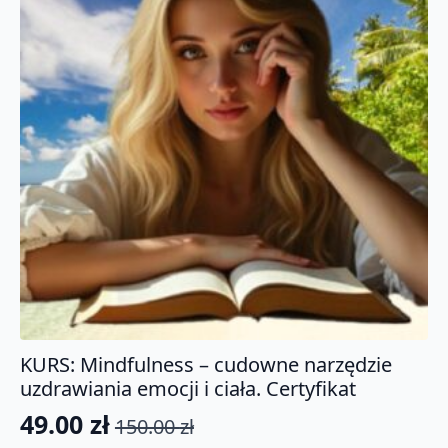
KURS: Mindfulness – cudowne narzędzie
uzdrawiania emocji i ciała. Certyfikat
49.00
zł
150.00
zł
Pierwotna
Aktualna