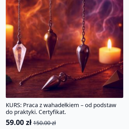
KURS: Praca z wahadełkiem – od podstaw
do praktyki. Certyfikat.
59.00
zł
150.00
zł
Pierwotna
Aktualna