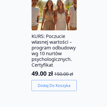
KURS: Poczucie
własnej wartości –
program odbudowy
wg 10 nurtów
psychologicznych.
Certyfikat
49.00
zł
150.00
zł
Pierwotna
Aktualna
cena
cena
Dodaj Do Koszyka
wynosiła:
wynosi:
150.00 zł.
49.00 zł.