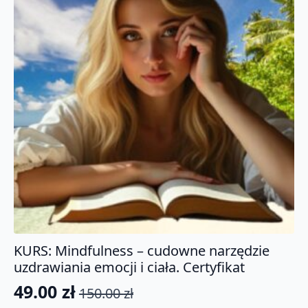
KURS: Mindfulness – cudowne narzędzie
uzdrawiania emocji i ciała. Certyfikat
49.00
zł
150.00
zł
Pierwotna
Aktualna