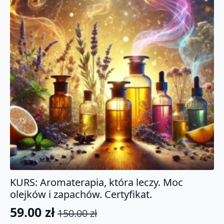
KURS: Aromaterapia, która leczy. Moc
olejków i zapachów. Certyfikat.
59.00
zł
150.00
zł
Pierwotna
Aktualna