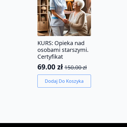
KURS: Opieka nad
osobami starszymi.
Certyfikat
69.00
zł
150.00
zł
Pierwotna
Aktualna
cena
cena
Dodaj Do Koszyka
wynosiła:
wynosi:
150.00 zł.
69.00 zł.