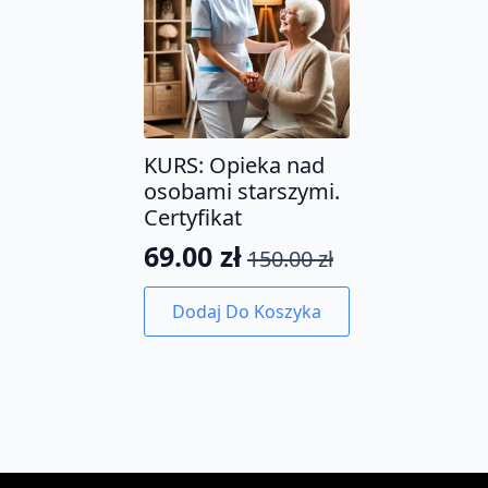
KURS: Opieka nad
osobami starszymi.
Certyfikat
69.00
zł
150.00
zł
Pierwotna
Aktualna
cena
cena
Dodaj Do Koszyka
wynosiła:
wynosi:
150.00 zł.
69.00 zł.