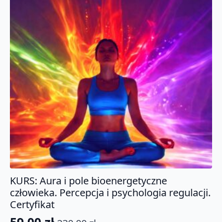
KURS: Aura i pole bioenergetyczne
człowieka. Percepcja i psychologia regulacji.
Certyfikat
59.00
zł