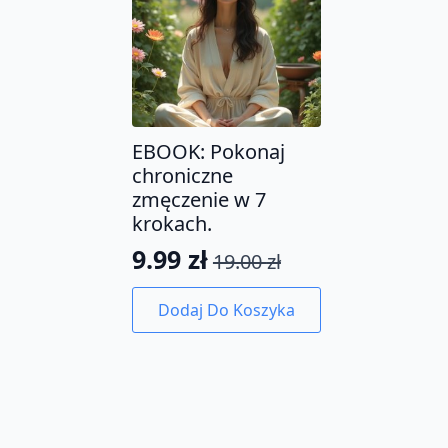
EBOOK: Pokonaj
chroniczne
zmęczenie w 7
krokach.
9.99
zł
19.00
zł
Pierwotna
Aktualna
cena
cena
Dodaj Do Koszyka
wynosiła:
wynosi:
19.00 zł.
9.99 zł.