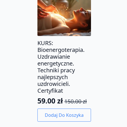
KURS:
Bioenergoterapia.
Uzdrawianie
energetyczne.
Techniki pracy
najlepszych
uzdrowicieli.
Certyfikat
59.00
zł
150.00
zł
Pierwotna
Aktualna
cena
cena
Dodaj Do Koszyka
wynosiła:
wynosi: