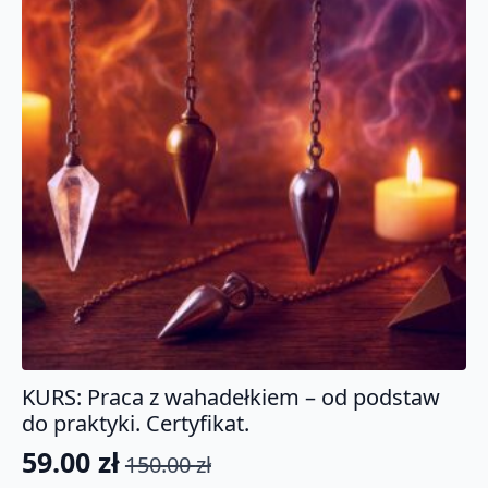
KURS: Praca z wahadełkiem – od podstaw
do praktyki. Certyfikat.
59.00
zł
150.00
zł
Pierwotna
Aktualna