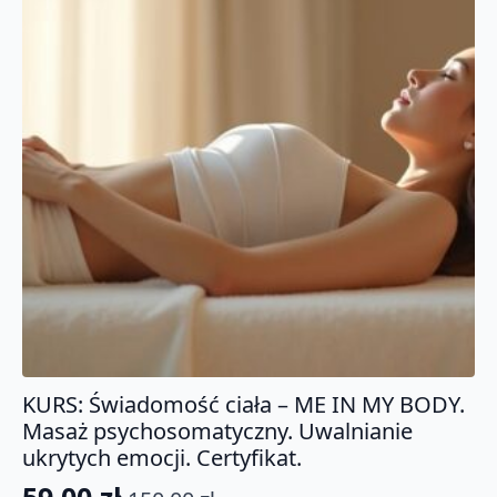
KURS: Świadomość ciała – ME IN MY BODY.
Masaż psychosomatyczny. Uwalnianie
ukrytych emocji. Certyfikat.
59.00
zł