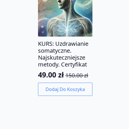
KURS: Uzdrawianie
somatyczne.
Najskuteczniejsze
metody. Certyfikat
49.00
zł
150.00
zł
Pierwotna
Aktualna
cena
cena
Dodaj Do Koszyka
wynosiła:
wynosi:
150.00 zł.
49.00 zł.