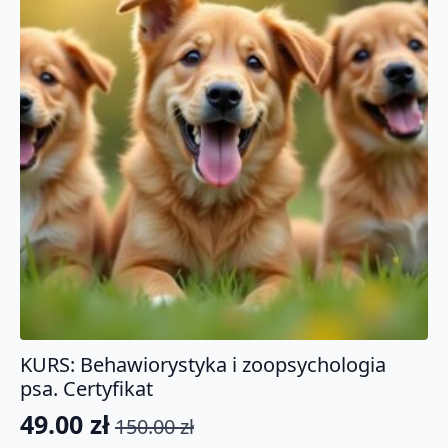
KURS: Behawiorystyka i zoopsychologia
psa. Certyfikat
49.00
zł
150.00
zł
Pierwotna
Aktualna