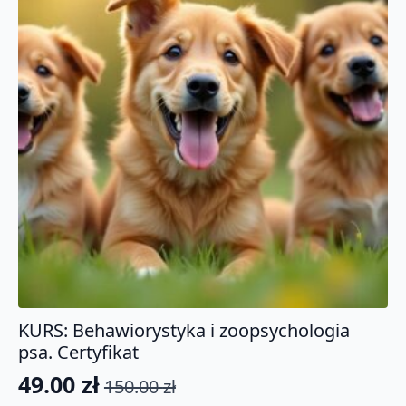
KURS: Behawiorystyka i zoopsychologia
psa. Certyfikat
49.00
zł
150.00
zł
Pierwotna
Aktualna