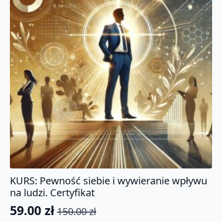
KURS: Pewność siebie i wywieranie wpływu
na ludzi. Certyfikat
59.00
zł
150.00
zł
Pierwotna
Aktualna