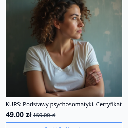
KURS: Podstawy psychosomatyki. Certyfikat
49.00
zł
150.00
zł
Pierwotna
Aktualna
cena
cena