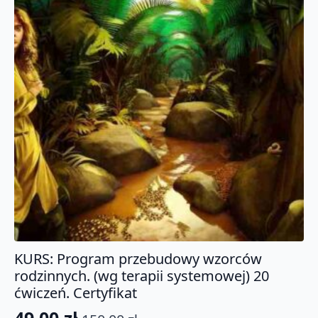
KURS: Program przebudowy wzorców
rodzinnych. (wg terapii systemowej) 20
ćwiczeń. Certyfikat
49.00
zł