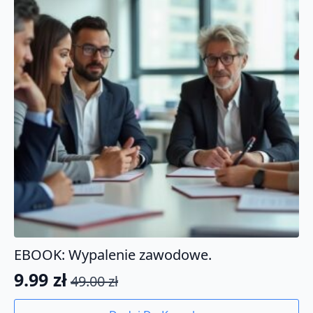
EBOOK: Wypalenie zawodowe.
9.99
zł
49.00
zł
Pierwotna
Aktualna
cena
cena