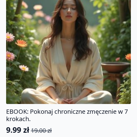
EBOOK: Pokonaj chroniczne zmęczenie w 7
krokach.
9.99
zł
19.00
zł
Pierwotna
Aktualna