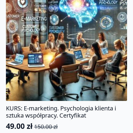
KURS: E-marketing. Psychologia klienta i
sztuka współpracy. Certyfikat
49.00
zł
150.00
zł
Pierwotna
Aktualna