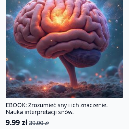
EBOOK: Zrozumieć sny i ich znaczenie.
Nauka interpretacji snów.
9.99
zł
39.00
zł
Pierwotna
Aktualna