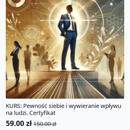
KURS: Pewność siebie i wywieranie wpływu
na ludzi. Certyfikat
59.00
zł
150.00
zł
Pierwotna
Aktualna