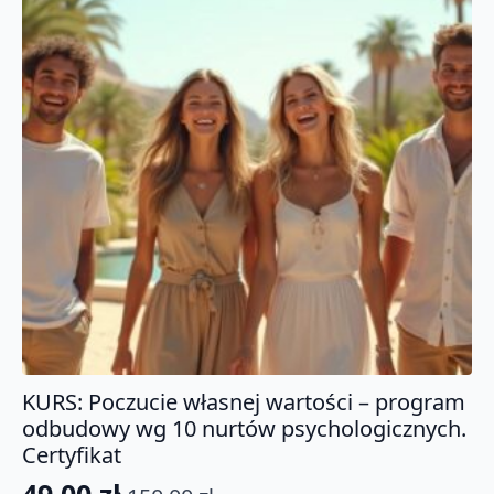
KURS: Poczucie własnej wartości – program
odbudowy wg 10 nurtów psychologicznych.
Certyfikat
49.00
zł