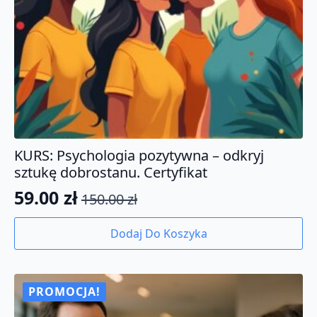
KURS: Psychologia pozytywna – odkryj
sztukę dobrostanu. Certyfikat
59.00
zł
150.00
zł
Pierwotna
Aktualna
cena
cena
Dodaj Do Koszyka
wynosiła:
wynosi:
150.00 zł.
59.00 zł.
PROMOCJA!