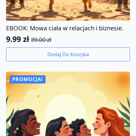
EBOOK: Mowa ciała w relacjach i biznesie.
9.99
zł
39.00
zł
Pierwotna
Aktualna
cena
cena
Dodaj Do Koszyka
wynosiła:
wynosi:
39.00 zł.
9.99 zł.
PROMOCJA!