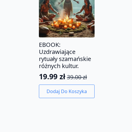
EBOOK:
Uzdrawiające
rytuały szamańskie
różnych kultur.
19.99
zł
39.00
zł
Pierwotna
Aktualna
cena
cena
Dodaj Do Koszyka
wynosiła:
wynosi:
39.00 zł.
19.99 zł.