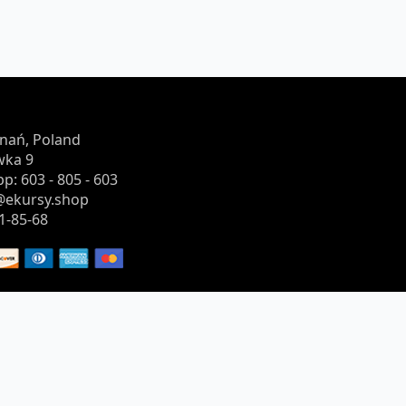
znań, Poland
wka 9
p: 603 - 805 - 603
o@ekursy.shop
1-85-68