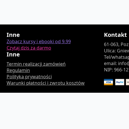
Inne
Kontakt
Zobacz kursy i ebooki od 9.99
61-063, Po
Czytaj dzis za darmo
Ulica: Gnie
Inne
Tel/whatsap
email: inf
Termin realizacji zamówień
NIP: 966-12
Regulamin
Polityka prywatności
Warunki płatności i zwrotu kosztów