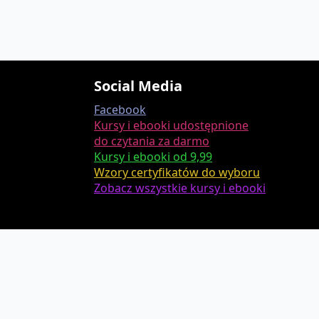
Social Media
Facebook
Kursy i ebooki udostępnione
do czytania za darmo
Kursy i ebooki od 9,99
Wzory certyfikatów do wyboru
Zobacz wszystkie kursy i ebooki