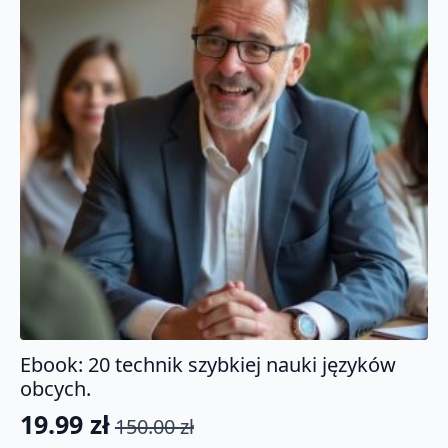
Ebook: 20 technik szybkiej nauki języków
obcych.
19.99
zł
150.00
zł
Pierwotna
Aktualna