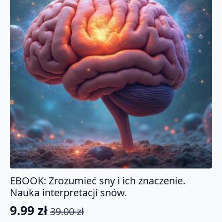
EBOOK: Zrozumieć sny i ich znaczenie.
Nauka interpretacji snów.
9.99
zł
39.00
zł
Pierwotna
Aktualna