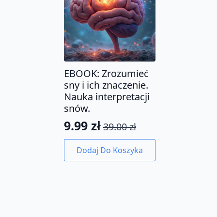
EBOOK: Zrozumieć
sny i ich znaczenie.
Nauka interpretacji
snów.
9.99
zł
39.00
zł
Pierwotna
Aktualna
cena
cena
Dodaj Do Koszyka
wynosiła:
wynosi:
39.00 zł.
9.99 zł.