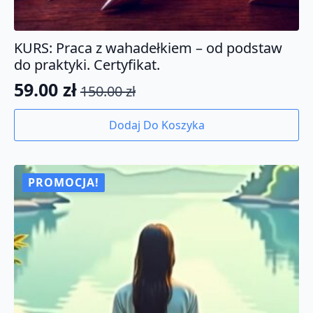
KURS: Praca z wahadełkiem – od podstaw
do praktyki. Certyfikat.
59.00
zł
150.00
zł
Pierwotna
Aktualna
cena
cena
Dodaj Do Koszyka
wynosiła:
wynosi:
150.00 zł.
59.00 zł.
PROMOCJA!