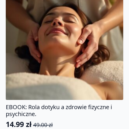
EBOOK: Rola dotyku a zdrowie fizyczne i
psychiczne.
14.99
zł
49.00
zł
Pierwotna
Aktualna