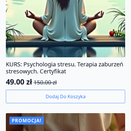
KURS: Psychologia stresu. Terapia zaburzeń
stresowych. Certyfikat
49.00
zł
150.00
zł
Pierwotna
Aktualna
cena
cena
Dodaj Do Koszyka
wynosiła:
wynosi:
150.00 zł.
49.00 zł.
PROMOCJA!