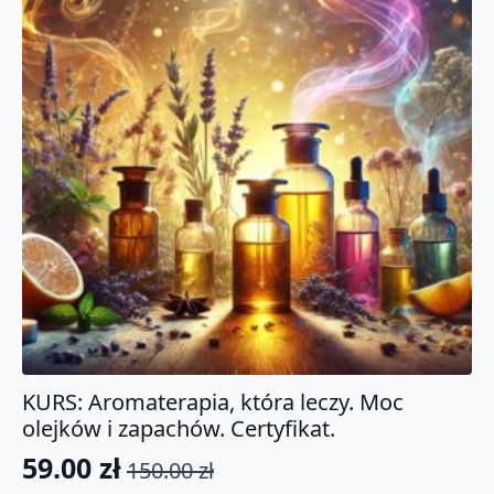
KURS: Aromaterapia, która leczy. Moc
olejków i zapachów. Certyfikat.
59.00
zł
150.00
zł
Pierwotna
Aktualna