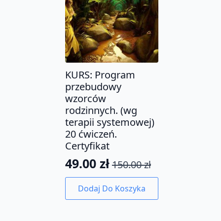
KURS: Program
przebudowy
wzorców
rodzinnych. (wg
terapii systemowej)
20 ćwiczeń.
Certyfikat
49.00
zł
150.00
zł
Pierwotna
Aktualna
cena
cena
Dodaj Do Koszyka
wynosiła:
wynosi:
150.00 zł.
49.00 zł.