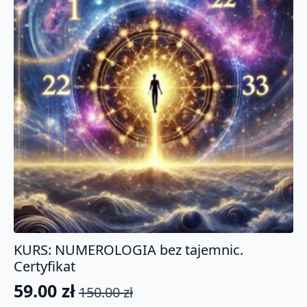
KURS: NUMEROLOGIA bez tajemnic.
Certyfikat
59.00
zł
150.00
zł
Pierwotna
Aktualna