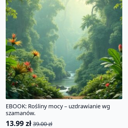
EBOOK: Rośliny mocy – uzdrawianie wg
szamanów.
13.99
zł
39.00
zł
Pierwotna
Aktualna