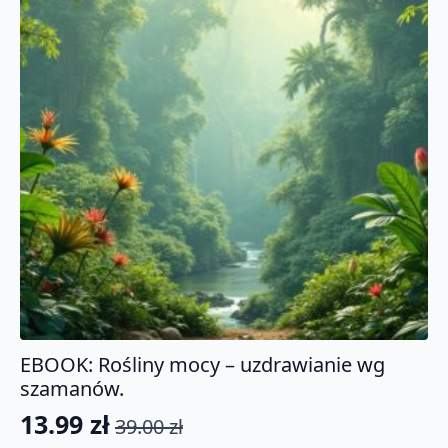
EBOOK: Rośliny mocy – uzdrawianie wg
szamanów.
13.99
zł
39.00
zł
Pierwotna
Aktualna