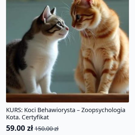
KURS: Koci Behawiorysta – Zoopsychologia
Kota. Certyfikat
59.00
zł
150.00
zł
Pierwotna
Aktualna