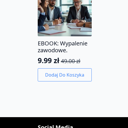
EBOOK: Wypalenie
zawodowe.
9.99
zł
49.00
zł
Pierwotna
Aktualna
cena
cena
Dodaj Do Koszyka
wynosiła:
wynosi:
49.00 zł.
9.99 zł.
Social Media