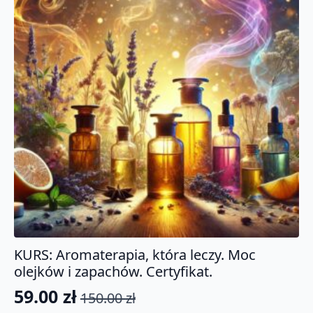
KURS: Aromaterapia, która leczy. Moc
olejków i zapachów. Certyfikat.
59.00
zł
150.00
zł
Pierwotna
Aktualna