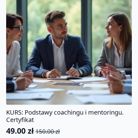
KURS: Podstawy coachingu i mentoringu.
Certyfikat
49.00
zł
150.00
zł
Pierwotna
Aktualna