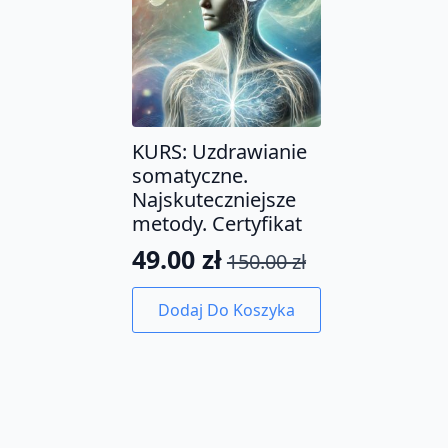
KURS: Uzdrawianie
somatyczne.
Najskuteczniejsze
metody. Certyfikat
49.00
zł
150.00
zł
Pierwotna
Aktualna
cena
cena
Dodaj Do Koszyka
wynosiła:
wynosi:
150.00 zł.
49.00 zł.