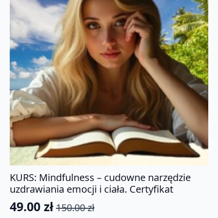
KURS: Mindfulness – cudowne narzędzie
uzdrawiania emocji i ciała. Certyfikat
49.00
zł
150.00
zł
Pierwotna
Aktualna