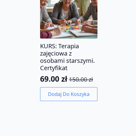
KURS: Terapia
zajęciowa z
osobami starszymi.
Certyfikat
69.00
zł
150.00
zł
Pierwotna
Aktualna
cena
cena
Dodaj Do Koszyka
wynosiła:
wynosi:
150.00 zł.
69.00 zł.