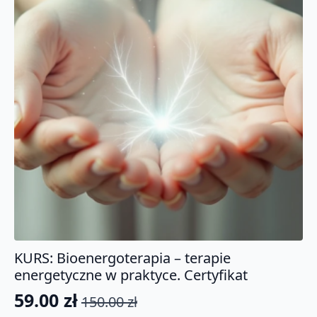
KURS: Bioenergoterapia – terapie
energetyczne w praktyce. Certyfikat
59.00
zł
150.00
zł
Pierwotna
Aktualna