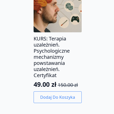
KURS: Terapia
uzależnień.
Psychologiczne
mechanizmy
powstawania
uzależnień.
Certyfikat
49.00
zł
150.00
zł
Pierwotna
Aktualna
cena
cena
Dodaj Do Koszyka
wynosiła:
wynosi:
150.00 zł.
49.00 zł.