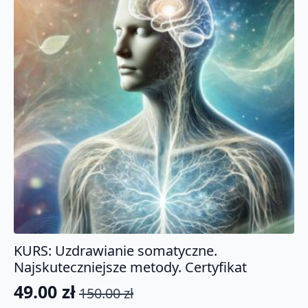
KURS: Uzdrawianie somatyczne.
Najskuteczniejsze metody. Certyfikat
49.00
zł
150.00
zł
Pierwotna
Aktualna